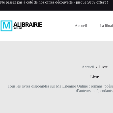
Passer
Ne passez pas à coté de nos offres découverte - jusque
50% offert !
au
contenu
Accueil
La librai
Accueil
/
Livre
Livre
Tous les livres disponibles sur Ma Librairie Online : romans, poés
d’auteurs indépendants