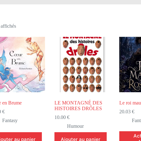
 affichés
 en Brume
LE MONTAGNÉ DES
Le roi maud
HISTOIRES DRÔLES
0
€
20.03
€
10.00
€
Fantasy
Fant
Humour
Ach
jouter au panier
Ajouter au panier