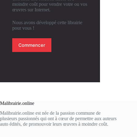
moindre coût pour vendre votre ou vos
œuvres sur Internet.
Nous avons développé cette librairie
pour vous !
Commencer
Malibrairie.online
Malibrairie.online est née de la passion commune de
plusieurs passionnés qui ont à cœur de permettre aux auteurs
auto édités, de promouvoir leurs œuvres à moindre coût.