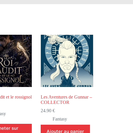
it et le rossignol
Les Aventures de Gunnar –
COLLECTOR
24.90
€
asy
Fantasy
eter sur
Ajouter au panier