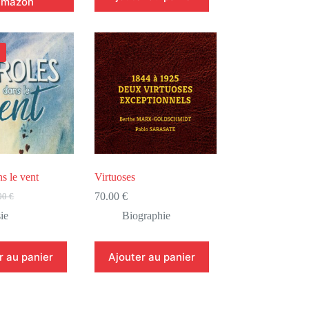
mazon
ns le vent
Virtuoses
70.00
€
00
€
ie
Biographie
al
el
 :
00 €.
0 €.
r au panier
Ajouter au panier