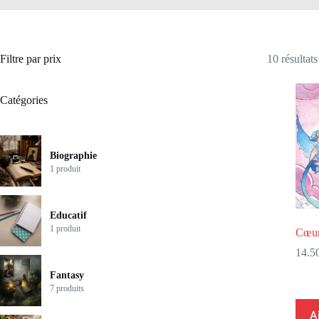
Filtre par prix
10 résultats
Catégories
Biographie
1 produit
Educatif
1 produit
Cœur
14.5
Fantasy
7 produits
A