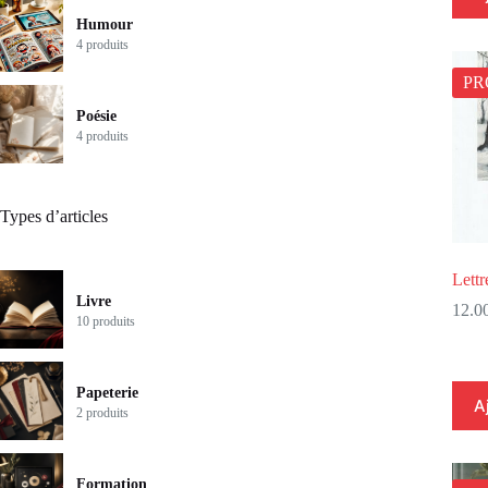
Humour
4 produits
P
Poésie
4 produits
Types d’articles
Lett
Livre
12.0
10 produits
Papeterie
A
2 produits
Formation