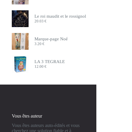
Le roi maudit et le rossignol
20.03
€
Marque-page Noé
3.20
€
LA 3 TEGRALE
12.00
€
Vous êtes auteur
Vous êtes auteurs auto-édités et vous
cherchez une solution fiable et à