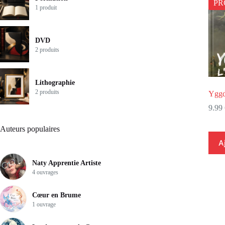
P
1 produit
DVD
2 produits
Lithographie
2 produits
Yggd
9.99
Auteurs populaires
A
Naty Apprentie Artiste
4 ouvrages
Cœur en Brume
1 ouvrage