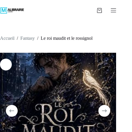
Passer
au
Panier
contenu
d’achat
Accueil
/
Fantasy
/
Le roi maudit et le rossignol