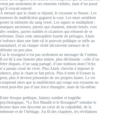
vient pas seulement de ses ennemis visibles, mais d’un passé
qu’il croyait enterré.
À mesure que le chant se répand, le royaume se fissure. Les
rumeurs de malédiction gagnent la cour. Les murs semblent
porter la mémoire du sang versé. Les signes se multiplient :
marques anciennes, pierres qui chantent, miroirs brisés, voix
des cendres, pactes oubliés et cicatrices qui refusent de se
refermer. Dans cette atmosphère lourde de présages, Alaric
s’enfonce dans une lutte où le pouvoir politique se mêle au
surnaturel, et où chaque vérité découverte menace de le
détruire un peu plus.
Car le rossignol n’est pas seulement un messager de l’ombre.
Il est lié à une histoire plus intime, plus déchirante : celle d’un
frère disparu, d’un sang partagé, d’une trahison dont l’écho
n’a jamais cessé de vivre. Plus Alaric cherche à imposer le
silence, plus le chant se fait précis. Plus il tente d’écraser la
peur, plus il devient prisonnier de ses propres fautes. Le roi
comprend alors que la malédiction qui ronge son royaume ne
vient peut-être pas d’une force étrangère, mais de lui-même.
Entre fresque gothique, fantasy sombre et tragédie
psychologique, *Le Roi Maudit et le Rossignol* entraîne le
lecteur dans une descente au cœur de la culpabilité, de la
mémoire et de l’héritage. Au fil des chapitres, les révélations