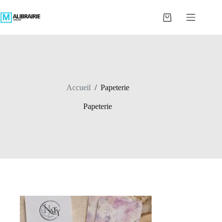
Passer
au
Panier
contenu
d’achat
Accueil
/
Papeterie
Papeterie