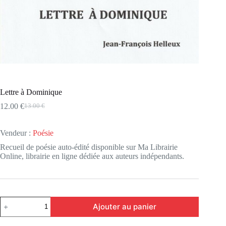
Lettre à Dominique
12.00
€
13.00
€
Le
Le
prix
prix
initial
actuel
Vendeur :
Poésie
était :
est :
13.00 €.
12.00 €.
Recueil de poésie auto-édité disponible sur Ma Librairie
Online, librairie en ligne dédiée aux auteurs indépendants.
quantité
Ajouter au panier
de
Lettre
à