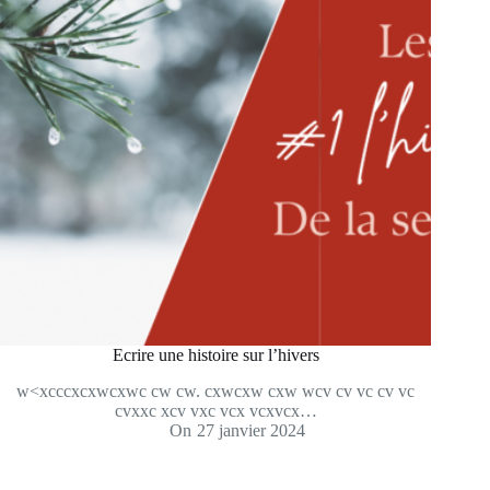
Ecrire une histoire sur l’hivers
w<xcccxcxwcxwc cw cw. cxwcxw cxw wcv cv vc cv vc
cvxxc xcv vxc vcx vcxvcx…
On
27 janvier 2024