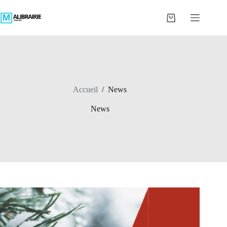
Passer
au
Panier
contenu
d’achat
Accueil
/
News
News