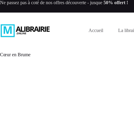
Passer
Ne passez pas à coté de nos offres découverte - jusque
50% offert !
au
contenu
Accueil
La librai
Cœur en Brume