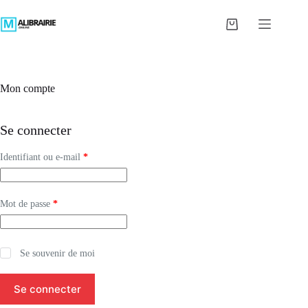
Passer
au
Panier
contenu
d’achat
Mon compte
Se connecter
Obligatoire
Identifiant ou e-mail
*
Obligatoire
Mot de passe
*
Se souvenir de moi
Se connecter